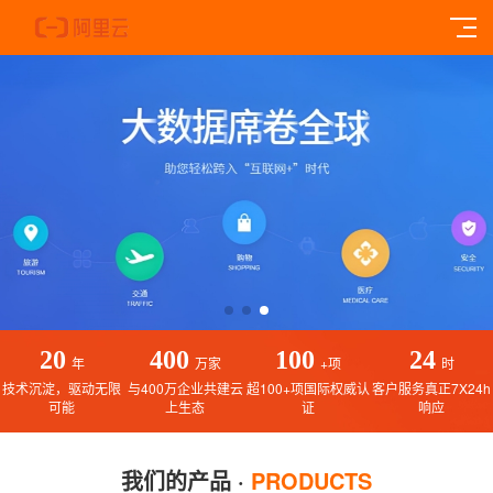
20
400
100
24
年
万家
+项
时
技术沉淀，驱动无限
与400万企业共建云
超100+项国际权威认
客户服务真正7X24h
可能
上生态
证
响应
我们的产品 ·
PRODUCTS